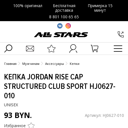
100% оригинал
Бесплатная
Примерка 15
доставка
минут
8 801 100 65 65
Главная
Мужчинам
Аксессуары
Кепки
КЕПКА JORDAN RISE CAP
STRUCTURED CLUB SPORT HJ0627-
010
UNISEX
93 BYN.
Артикул: HJ0627-010
Избранное