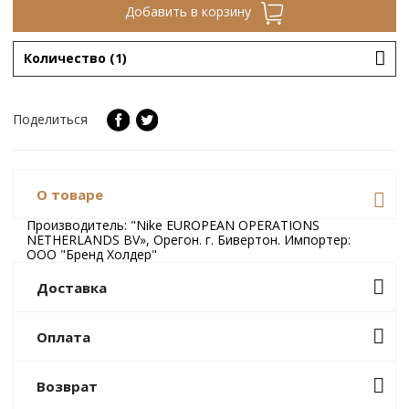
Добавить в корзину
Количество (1)
Поделиться
О товаре
Производитель: "Nike EUROPEAN OPERATIONS
NETHERLANDS BV», Орегон. г. Бивертон. Импортер:
ООО "Бренд Холдер"
Доставка
/ Завтра (10
Бесплатно
Забрать в магазине
Оплата
августа)
Банковской картой онлайн
Возврат
Бесплатная доставка при
Доставка в
заказе на сумму от 300 BYN
/ 11