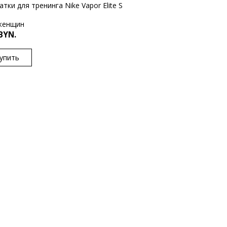
тки для тренинга Nike Vapor Elite S
женщин
BYN.
упить
S