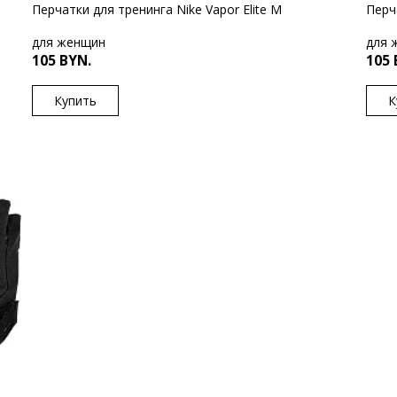
Перчатки для тренинга Nike Vapor Elite M
Перча
для женщин
для 
105 BYN.
105 
Купить
К
US
US
M