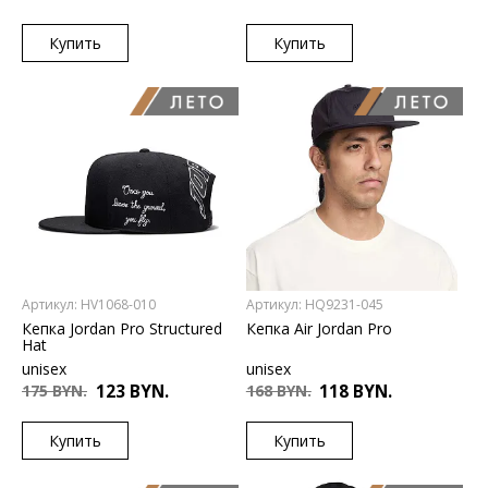
Купить
Купить
US
US
L/XL
S/M
L/XL
Артикул: HV1068-010
Артикул: HQ9231-045
Кепка Jordan Pro Structured
Кепка Air Jordan Pro
Hat
unisex
unisex
175 BYN.
123 BYN.
168 BYN.
118 BYN.
Купить
Купить