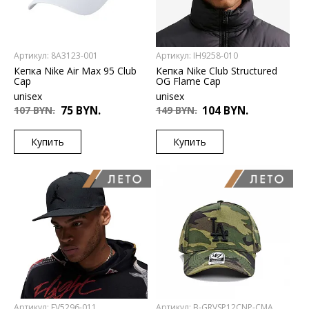
Артикул: 8A3123-001
Артикул: IH9258-010
Кепка Nike Air Max 95 Club
Кепка Nike Club Structured
Cap
OG Flame Cap
unisex
unisex
107 BYN.
75 BYN.
149 BYN.
104 BYN.
Купить
Купить
US
US
4/7
1SIZE
Артикул: FV5296-011
Артикул: B-GRVSP12CNP-CMA