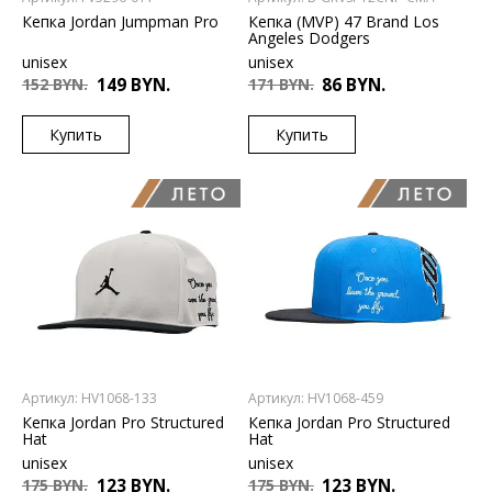
Кепка Jordan Jumpman Pro
Кепка (MVP) 47 Brand Los
Angeles Dodgers
unisex
unisex
152 BYN.
149 BYN.
171 BYN.
86 BYN.
Купить
Купить
US
US
S/M
UNI
Артикул: HV1068-133
Артикул: HV1068-459
Кепка Jordan Pro Structured
Кепка Jordan Pro Structured
Hat
Hat
unisex
unisex
175 BYN.
123 BYN.
175 BYN.
123 BYN.