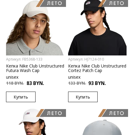
US
US
S/M
L/XL
L/XL
M/L
Артикул: FB5368-133
Артикул: HJ7124-010
Кепка Nike Club Unstructured
Кепка Nike Club Unstructured
Futura Wash Cap
Cortez Patch Cap
unisex
unisex
118 BYN.
83 BYN.
133 BYN.
93 BYN.
Купить
Купить
US
US
L/XL
M/L
S/M
L/XL