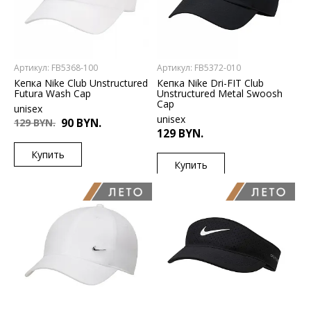
СКРЫТЬ ФИЛЬТР
Артикул: FB5368-100
Артикул: FB5372-010
Кепка Nike Club Unstructured
Кепка Nike Dri-FIT Club
Futura Wash Cap
Unstructured Metal Swoosh
Cap
unisex
unisex
129 BYN.
90 BYN.
129 BYN.
Купить
Купить
US
L/XL
M/L
US
L/XL