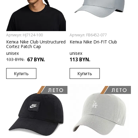
Артикул: HJ7124-100
Артикул: FB6452-077
Кепка Nike Club Unstructured
Кепка Nike Dri-FIT Club
Cortez Patch Cap
unisex
unisex
133 BYN.
67 BYN.
113 BYN.
Купить
Купить
US
US
S/M
L/XL
M/L
S/M
L/XL
M/L