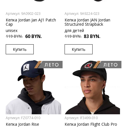
Артикул: 9A0902-023
Артикул: 9A9224-023
Кепка Jordan Jan AJ1 Patch
Кепка Jordan JAN Jordan
Cap
Structured Strapback
unisex
для детей
119 BYN.
60 BYN.
119 BYN.
83 BYN.
Купить
Купить
US
US
8-
8-
20YR
20YR
Артикул: FZ0774-010
Артикул: IF3499-010
Кепка Jordan Rise
Кепка Jordan Flight Club Pro