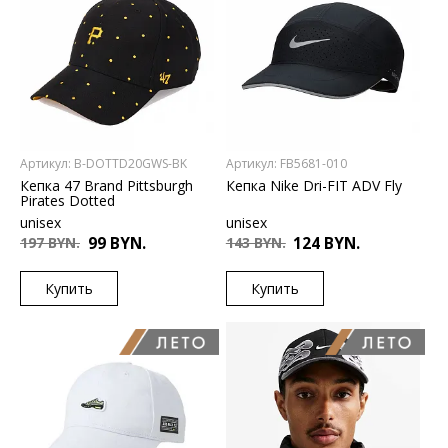
Артикул: B-DOTTD20GWS-BK
Артикул: FB5681-010
Кепка 47 Brand Pittsburgh
Кепка Nike Dri-FIT ADV Fly
Pirates Dotted
unisex
unisex
197 BYN.
99 BYN.
143 BYN.
124 BYN.
Купить
Купить
US
US
UNI
L/XL