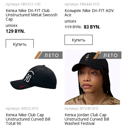
Артикул: FB5372-100
Артикул: FB6443-010
Кепка Nike Dri-FIT Club
Козырёк Nike Dri-FIT ADV
Unstructured Metal Swoosh
Ace
Cap
unisex
unisex
119 BYN.
83 BYN.
129 BYN.
Купить
Купить
US
L/XL
US
L/XL
M/L
Артикул: II0552-010
Артикул: IR7245-010
Кепка Nike Club Cap
Кепка Jordan Club Cap
Unstructured Curved Bill
Unstructured Curved Bill
Total 90
Washed Festival