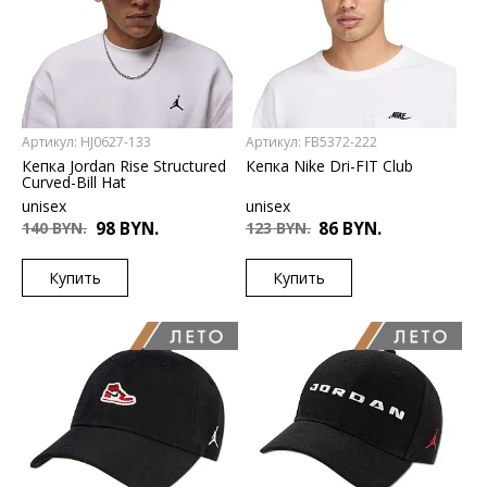
Артикул: HJ0627-133
Артикул: FB5372-222
Кепка Jordan Rise Structured
Кепка Nike Dri-FIT Club
Curved-Bill Hat
unisex
unisex
140 BYN.
98 BYN.
123 BYN.
86 BYN.
Купить
Купить
US
US
S/M
M/L
1SIZE