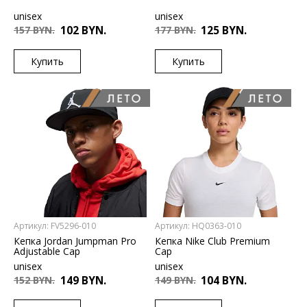
unisex
unisex
157 BYN.
102 BYN.
177 BYN.
125 BYN.
Купить
Купить
US
US
M/L
S/M
L/XL
Артикул: FV5296-010
Артикул: HQ0363-010
Кепка Jordan Jumpman Pro
Кепка Nike Club Premium
Adjustable Cap
Cap
unisex
unisex
152 BYN.
149 BYN.
149 BYN.
104 BYN.