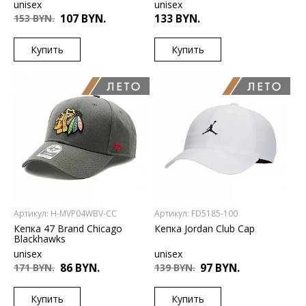
unisex
unisex
153 BYN.
107 BYN.
133 BYN.
Купить
Купить
US
US
UNI
S/M
L/XL
Артикул: H-MVP04WBV-CC
Артикул: FD5185-100
Кепка 47 Brand Chicago
Кепка Jordan Club Cap
Blackhawks
unisex
unisex
171 BYN.
86 BYN.
139 BYN.
97 BYN.
Купить
Купить