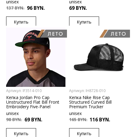
unisex
unisex
137 BYN.
96 BYN.
69 BYN.
Купить
Купить
US
US
1SIZE
L/XL
Артикул: IF3514-010
Артикул: IH8728-010
Кепка Jordan Pro Cap
Кепка Nike Rise Cap
Unstructured Flat Bill Front
Structured Curved Bill
Embroidery Five-Panel
Premium Trucker
unisex
unisex
98 BYN.
69 BYN.
165 BYN.
116 BYN.
Купить
Купить