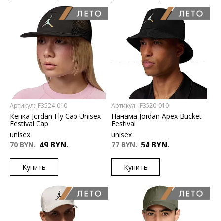
US
US
S/M
L/XL
1SIZE
Артикул: IF3524-010
Артикул: IF3520-010
Кепка Jordan Fly Cap Unisex
Панама Jordan Apex Bucket
Festival Cap
Festival
unisex
unisex
70 BYN.
49 BYN.
77 BYN.
54 BYN.
Купить
Купить
US
US
L/XL
M
S