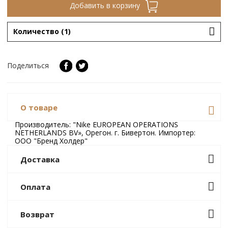
Добавить в корзину
Количество (1)
Поделиться
О товаре
Производитель: "Nike EUROPEAN OPERATIONS
NETHERLANDS BV», Орегон. г. Бивертон. Импортер:
ООО "Бренд Холдер"
Доставка
/ Завтра (09
Бесплатно
Забрать в магазине
Оплата
августа)
Банковской картой онлайн
Возврат
Бесплатная доставка при
Доставка в
заказе на сумму от 300 BYN
/ 10
Минске