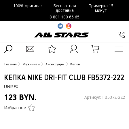
100% оригинал
Бесплатная
Примерка 15
доставка
минут
8 801 100 65 65
Главная
Мужчинам
Аксессуары
Кепки
КЕПКА NIKE DRI-FIT CLUB FB5372-222
UNISEX
123 BYN.
Артикул: FB5372-222
Избранное