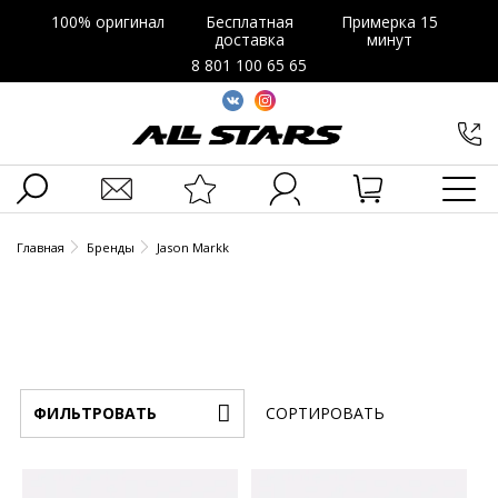
100% оригинал
Бесплатная
Примерка 15
доставка
минут
8 801 100 65 65
Главная
Бренды
Jason Markk
ФИЛЬТРОВАТЬ
СОРТИРОВАТЬ
Бренд
Новинки
Акционные
Популярные
По
По
По
Jason Markk
рейтингу
убыванию
возрастани
Вид спорта