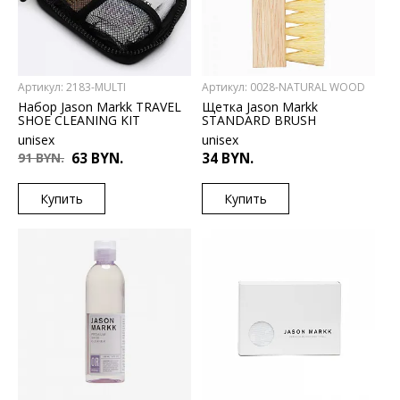
Артикул: 2183-MULTI
Артикул: 0028-NATURAL WOOD
Набор Jason Markk TRAVEL
Щетка Jason Markk
SHOE CLEANING KIT
STANDARD BRUSH
unisex
unisex
91 BYN.
63 BYN.
34 BYN.
Купить
Купить
US
US
ONESIZE
ONESIZE