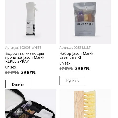
цены
цены
Спорт и стиль
Тип товара
Аксессуары
Ухаживающие средства
Размер
ONESIZE
Цвет
Белый
Пол
Мужчины
Артикул: 102003-WHITE
Артикул: 0035-MULTI
Женщины
Водоотталкивающая
Набор Jason Markk
Цена
пропитка Jason Markk
Essentials KIT
От
До
REPEL SPRAY
unisex
unisex
57 BYN.
39 BYN.
57 BYN.
39 BYN.
СКРЫТЬ ФИЛЬТР
Купить
Купить
US
ONESIZE
US
ONESIZE