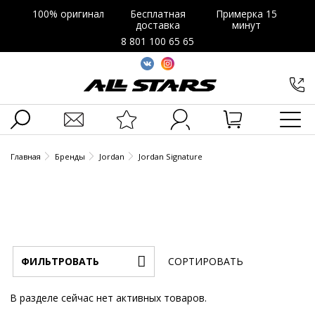
100% оригинал
Бесплатная
Примерка 15
доставка
минут
8 801 100 65 65
Главная
Бренды
Jordan
Jordan Signature
ФИЛЬТРОВАТЬ
СОРТИРОВАТЬ
Размер
Новинки
Акционные
Популярные
По
По
По
В разделе сейчас нет активных товаров.
Цвет
рейтингу
убыванию
возрастани