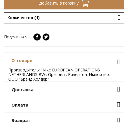
Добавить в корзину
Количество (1)
Поделиться
О товаре
Производитель: "Nike EUROPEAN OPERATIONS
NETHERLANDS BV», Орегон. г. Бивертон. Импортер:
ООО "Бренд Холдер"
Доставка
/ Завтра (08
Бесплатно
Забрать в магазине
Оплата
августа)
Банковской картой онлайн
Возврат
Бесплатная доставка при
Доставка в
заказе на сумму от 300 BYN
/ 10
Минске