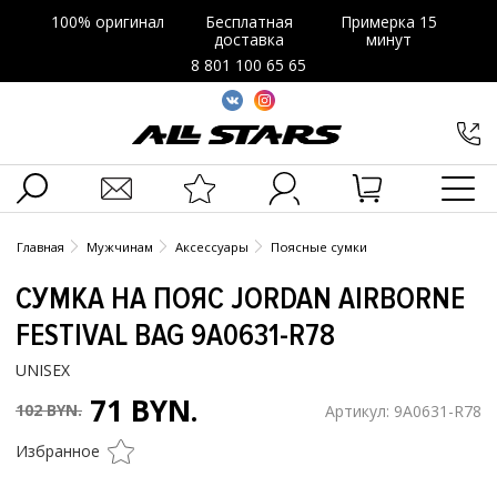
100% оригинал
Бесплатная
Примерка 15
доставка
минут
8 801 100 65 65
Главная
Мужчинам
Аксессуары
Поясные сумки
СУМКА НА ПОЯС JORDAN AIRBORNE
FESTIVAL BAG 9A0631-R78
UNISEX
71 BYN.
102 BYN.
Артикул: 9A0631-R78
Избранное