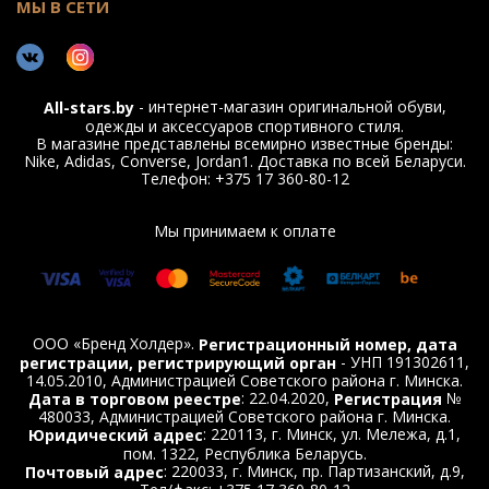
составляет 30 дней.
МЫ В СЕТИ
Возврат/обмен производится за счет
покупателя.
Если вас интересует дополнительная
- интернет-магазин оригинальной обуви,
All-stars.by
информация по возврату, напишите нам
одежды и аксессуаров спортивного стиля.
на
или воспользуйтесь
Info@all-stars.by
В магазине представлены всемирно известные бренды:
формой обратной связи на главной странице
Nike, Adidas, Converse, Jordan1. Доставка по всей Беларуси.
центра поддержки.
Телефон: +375 17 360-80-12
Мы принимаем к оплате
ООО «Бренд Холдер».
Регистрационный номер, дата
- УНП 191302611,
регистрации, регистрирующий орган
14.05.2010, Администрацией Советского района г. Минска.
: 22.04.2020,
№
Дата в торговом реестре
Регистрация
480033, Администрацией Советского района г. Минска.
: 220113, г. Минск, ул. Мележа, д.1,
Юридический адрес
пом. 1322, Республика Беларусь.
: 220033, г. Минск, пр. Партизанский, д.9,
Почтовый адрес