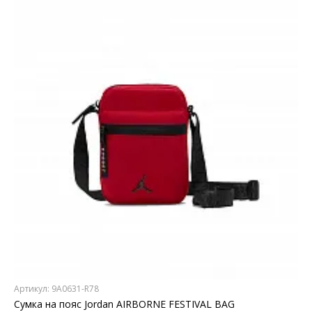
«Белпочты»);
Правильно заполненных
документов на возврат
.
(накладную на возврат товара с заявлением)
Данный документ Вам выдавали при получении
товара.
ПРОЦЕДУРА ВОЗВРАТА
Заполнить и обязательно подписать заявление
на возврат, выданное при получении посылки.
Собрать посылку, состоящую из: товарной
накладной (в случае онлайн оплаты),
подписанного заявления на возврат и товара.
Отправить посылку удобным для вас способом
(возможные способы отправления посылки
указаны ниже).
Возврат через отделение Белпочты на адрес,
указанный в товарной накладной. Обращаем
ваше внимание, что отправить товар
необходимо не позднее 14 дней с момента
покупки простым почтовым отправлением, не
наложенным платежом!
Возврат почтовым курьером. Для более
удобного возврата товара можно
воспользоваться услугой «почтовый курьер»,
которая позволяет вызывать курьера домой.
Вызвать «Почтового курьера» можно:
Артикул: 9A0631-R78
✓ осуществив звонок в центральное отделение
Сумка на пояс Jordan AIRBORNE FESTIVAL BAG
связи при районном узле почтовой связи.