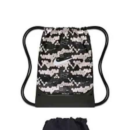
(если Вы оплачивали в отделении или курьеру
«Белпочты»);
Правильно заполненных
документов на возврат
.
(накладную на возврат товара с заявлением)
Данный документ Вам выдавали при получении
товара.
ПРОЦЕДУРА ВОЗВРАТА
Заполнить и обязательно подписать заявление
на возврат, выданное при получении посылки.
Собрать посылку, состоящую из: товарной
накладной (в случае онлайн оплаты),
подписанного заявления на возврат и товара.
Отправить посылку удобным для вас способом
(возможные способы отправления посылки
указаны ниже).
Возврат через отделение Белпочты на адрес,
указанный в товарной накладной. Обращаем
ваше внимание, что отправить товар
необходимо не позднее 14 дней с момента
покупки простым почтовым отправлением, не
наложенным платежом!
Возврат почтовым курьером. Для более
удобного возврата товара можно
воспользоваться услугой «почтовый курьер»,
которая позволяет вызывать курьера домой.
Вызвать «Почтового курьера» можно:
Артикул: IH7968-103