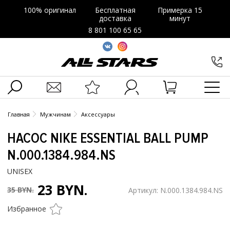
100% оригинал
Бесплатная
Примерка 15
доставка
минут
8 801 100 65 65
Главная
Мужчинам
Аксессуары
НАСОС NIKE ESSENTIAL BALL PUMP
N.000.1384.984.NS
UNISEX
23 BYN.
35 BYN.
Артикул: N.000.1384.984.NS
Избранное